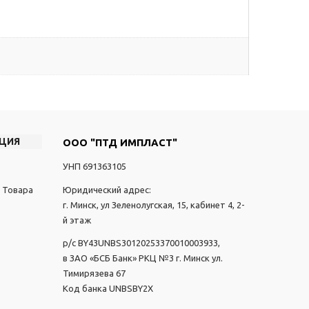
ЦИЯ
ООО "ПТД ИМПЛАСТ"
УНП 691363105
 Товара
Юридический адрес:
г. Минск, ул Зеленолугская, 15, кабинет 4, 2-
й этаж
р/с BY43UNBS30120253370010003933,
в ЗАО «БСБ Банк» РКЦ №3 г. Минск ул.
Тимирязева 67
Код банка UNBSBY2X