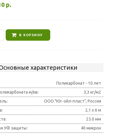
10
р.
В КОРЗИНУ
Основные характеристики
Поликарбонат - 10 лет
оликарбоната м/кв:
3,3 кг/м2
ель:
ООО "Юг-ойл-пласт", Россия
а:
2,1 х 6 м
та:
25.0 мм
оя УФ защиты:
40 микрон