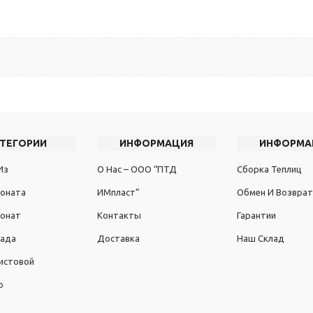
АТЕГОРИИ
ИНФОРМАЦИЯ
ИНФОРМА
Из
О Нас – ООО “ПТД
Сборка Теплиц
оната
ИМпласт”
Обмен И Возврат
онат
Контакты
Гарантии
Сада
Доставка
Наш Склад
истовой
о