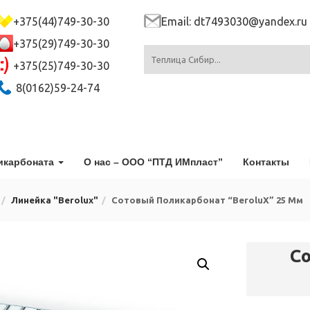
+375(44)749-30-30
Email: dt7493030@yandex.ru
+375(29)749-30-30
+375(25)749-30-30
8(0162)59-24-74
икарбоната
О нас – ООО “ПТД ИМпласт”
Контакты
Линейка "Berolux"
Сотовый Поликарбонат “BeroluX” 25 Мм
С